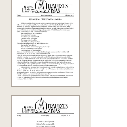
69. gads Nr. 3
2024.g. jūlijs - septembris