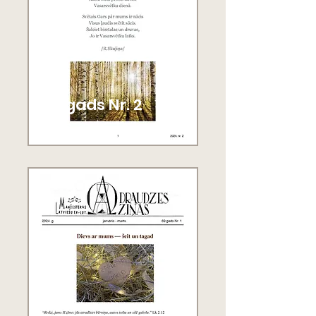
69. gads Nr. 2
2024.g. aprīlis - jūnijs