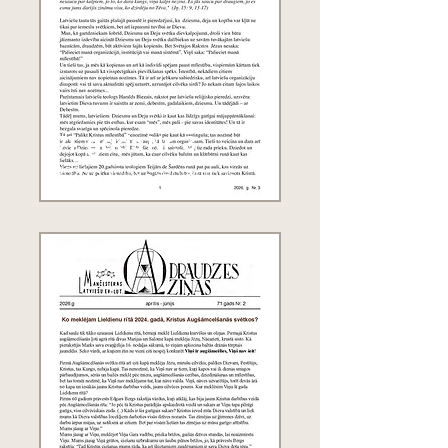
71. gads Nr. 3
2026.g. jūlijs - septembris