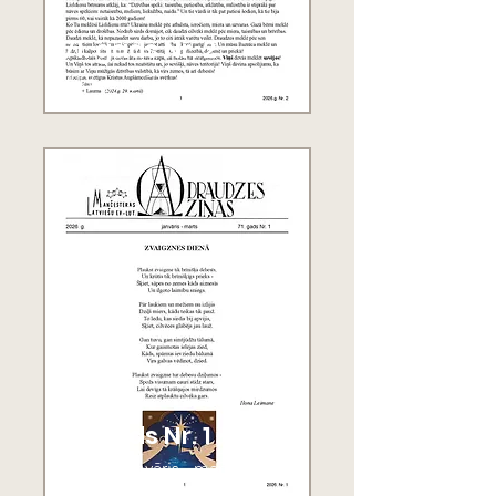
71. gads Nr. 2
2026.g. aprīlis - jūnijs
71. gads Nr. 1
2026.g. janvāris - marts