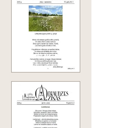
70. gads Nr. 3
2025.g. jūlijs - septembris