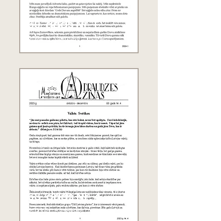
69. gads Nr. 1
2024.g. janvāris - marts
68. gads Nr. 4
2023.g. oktobris - decembris