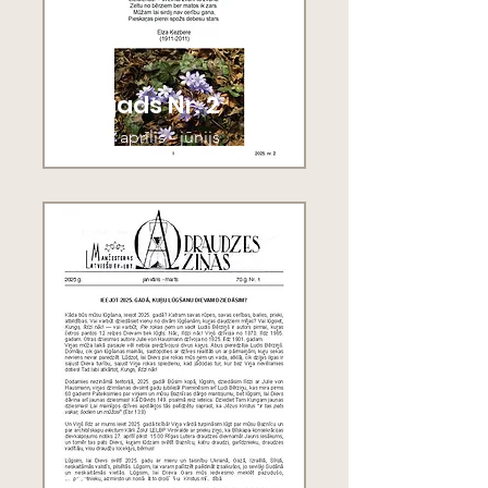
70. gads Nr. 2
2025.g. aprīlis - jūnijs
70. gads Nr. 1