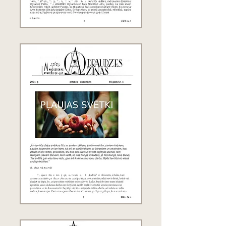
2025.g. janvāris - marts
69. gads Nr. 4
2024.g. oktobris - decembris