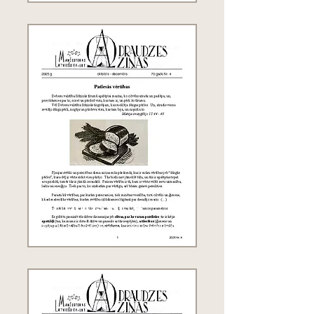
70. gads Nr. 4
2025.g. oktobris - decembris